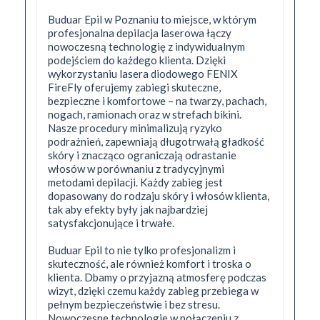
Buduar Epil w Poznaniu to miejsce, w którym
profesjonalna depilacja laserowa łączy
nowoczesną technologię z indywidualnym
podejściem do każdego klienta. Dzięki
wykorzystaniu lasera diodowego FENIX
FireFly oferujemy zabiegi skuteczne,
bezpieczne i komfortowe – na twarzy, pachach,
nogach, ramionach oraz w strefach bikini.
Nasze procedury minimalizują ryzyko
podrażnień, zapewniają długotrwałą gładkość
skóry i znacząco ograniczają odrastanie
włosów w porównaniu z tradycyjnymi
metodami depilacji. Każdy zabieg jest
dopasowany do rodzaju skóry i włosów klienta,
tak aby efekty były jak najbardziej
satysfakcjonujące i trwałe.
Buduar Epil to nie tylko profesjonalizm i
skuteczność, ale również komfort i troska o
klienta. Dbamy o przyjazną atmosferę podczas
wizyt, dzięki czemu każdy zabieg przebiega w
pełnym bezpieczeństwie i bez stresu.
Nowoczesne technologie w połączeniu z