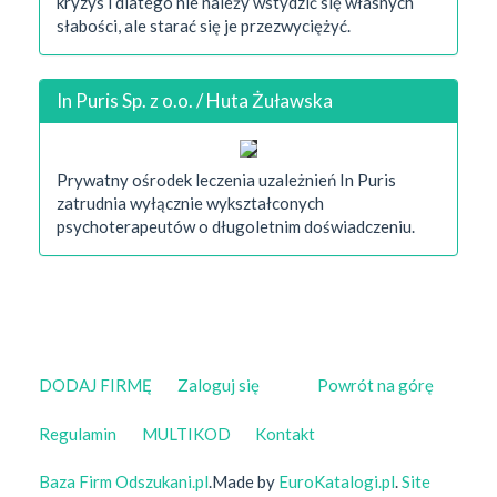
kryzys i dlatego nie należy wstydzić się własnych
słabości, ale starać się je przezwyciężyć.
In Puris Sp. z o.o. / Huta Żuławska
Prywatny ośrodek leczenia uzależnień In Puris
zatrudnia wyłącznie wykształconych
psychoterapeutów o długoletnim doświadczeniu.
DODAJ FIRMĘ
Zaloguj się
Powrót na górę
Regulamin
MULTIKOD
Kontakt
Baza Firm Odszukani.pl
.Made by
EuroKatalogi.pl
.
Site