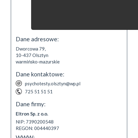
Dane adresowe:
Dworcowa 79,
10-437
Olsztyn
warmińsko-mazurskie
Dane kontaktowe:
psychotesty.olsztyn@wp.pl
725 51 51 51
Dane firmy:
Eltron Sp. z o.o.
NIP: 7390200548
REGON: 004440397
WWW: