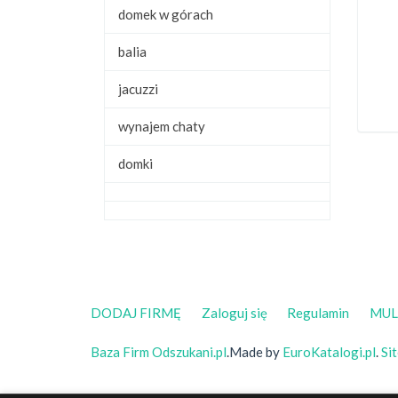
domek w górach
balia
jacuzzi
wynajem chaty
domki
DODAJ FIRMĘ
Zaloguj się
Regulamin
MUL
Baza Firm Odszukani.pl
.Made by
EuroKatalogi.pl
.
Si