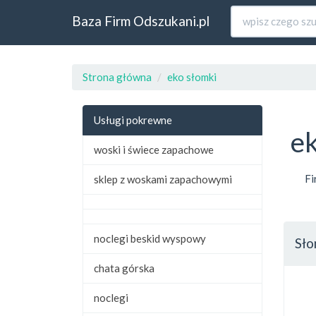
Baza Firm Odszukani.pl
Strona główna
eko słomki
Usługi pokrewne
e
woski i świece zapachowe
Fi
sklep z woskami zapachowymi
noclegi beskid wyspowy
Sło
chata górska
noclegi