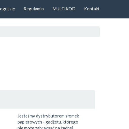
oguj się
Regulamin
MULTIKOD
Kontakt
Jesteśmy dystrybutorem słomek
papierowych - gadżetu, którego
nie może zabraknąć na żadnej