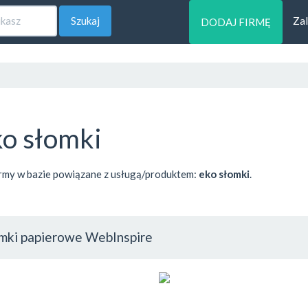
Szukaj
Zal
DODAJ FIRMĘ
ko słomki
rmy w bazie powiązane z usługą/produktem:
eko słomki
.
mki papierowe WebInspire