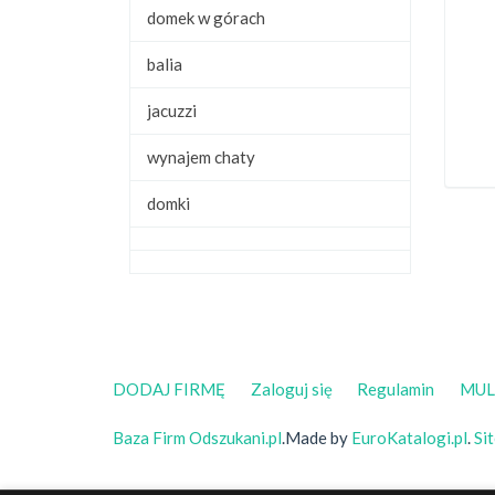
domek w górach
balia
jacuzzi
wynajem chaty
domki
DODAJ FIRMĘ
Zaloguj się
Regulamin
MUL
Baza Firm Odszukani.pl
.Made by
EuroKatalogi.pl
.
Si