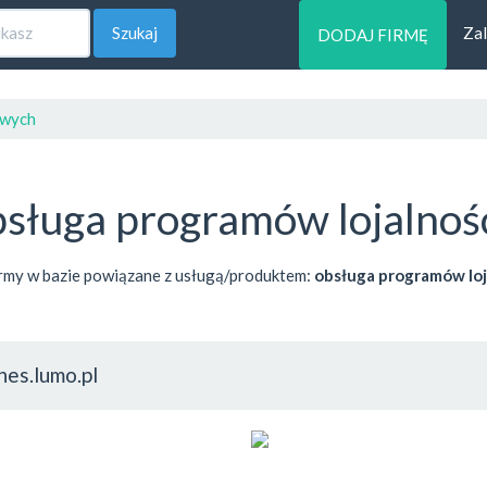
Szukaj
Zal
DODAJ FIRMĘ
owych
bsługa programów lojalno
rmy w bazie powiązane z usługą/produktem:
obsługa programów lo
nes.lumo.pl