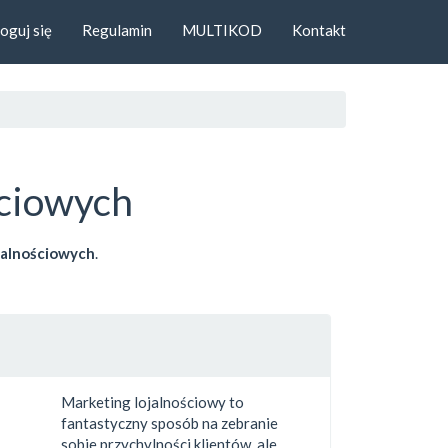
oguj się
Regulamin
MULTIKOD
Kontakt
ściowych
jalnościowych
.
Marketing lojalnościowy to
fantastyczny sposób na zebranie
sobie przychylności klientów, ale