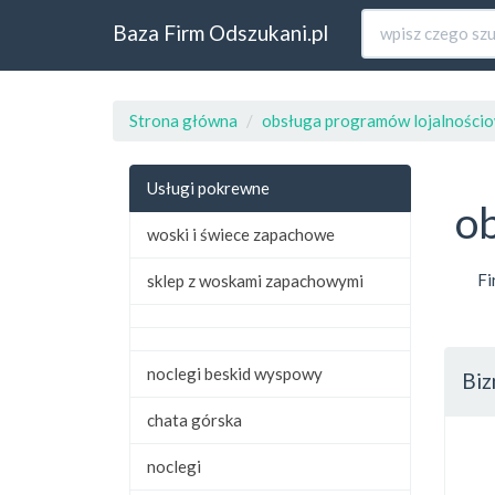
Baza Firm Odszukani.pl
Strona główna
obsługa programów lojalności
Usługi pokrewne
o
woski i świece zapachowe
Fi
sklep z woskami zapachowymi
noclegi beskid wyspowy
Biz
chata górska
noclegi