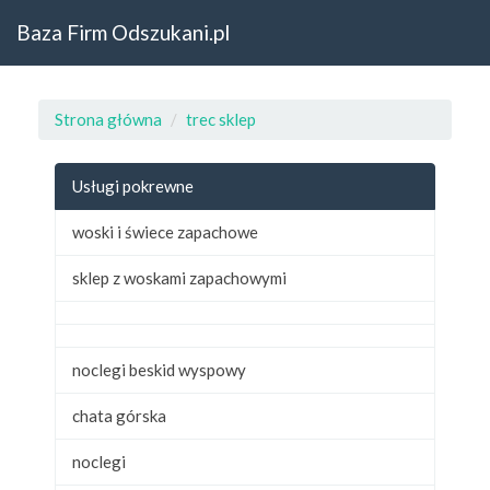
Baza Firm Odszukani.pl
Strona główna
trec sklep
Usługi pokrewne
woski i świece zapachowe
sklep z woskami zapachowymi
noclegi beskid wyspowy
chata górska
noclegi