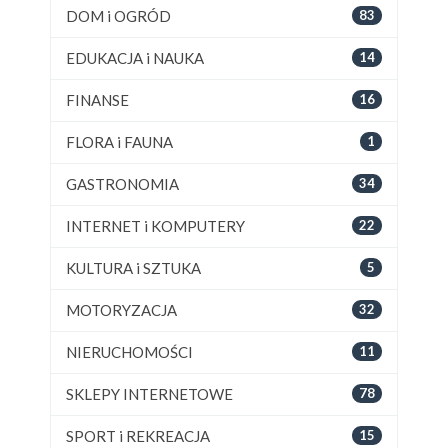
DOM i OGRÓD
83
EDUKACJA i NAUKA
14
FINANSE
16
FLORA i FAUNA
1
GASTRONOMIA
34
INTERNET i KOMPUTERY
22
KULTURA i SZTUKA
5
MOTORYZACJA
32
NIERUCHOMOŚCI
11
SKLEPY INTERNETOWE
78
SPORT i REKREACJA
15