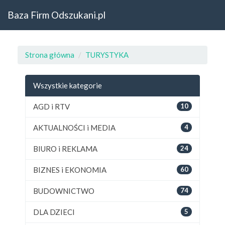
Baza Firm Odszukani.pl
Strona główna
TURYSTYKA
Wszystkie kategorie
AGD i RTV
10
AKTUALNOŚCI i MEDIA
4
BIURO i REKLAMA
24
BIZNES i EKONOMIA
60
BUDOWNICTWO
74
DLA DZIECI
5