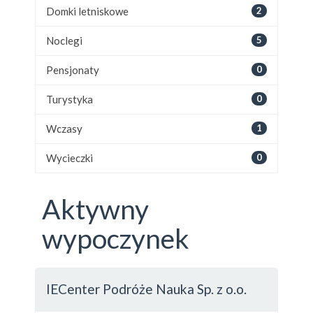
Domki letniskowe
2
Noclegi
5
Pensjonaty
0
Turystyka
0
Wczasy
1
Wycieczki
0
Aktywny
wypoczynek
IECenter Podróże Nauka Sp. z o.o.