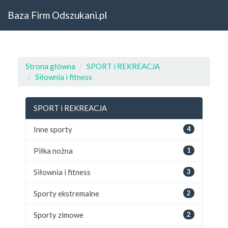
Baza Firm Odszukani.pl
Strona główna
SPORT i REKREACJA
Siłownia i fitness
SPORT i REKREACJA
Inne sporty
4
Piłka nożna
1
Siłownia i fitness
3
Sporty ekstremalne
2
Sporty zimowe
2