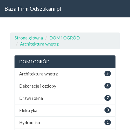
Baza Firm Odszukani.pl
Strona główna
DOM i OGRÓD
Architektura wnętrz
DOM i OGRÓD
Architektura wnętrz
5
Dekoracje i ozdoby
3
Drzwi i okna
7
Elektryka
0
Hydraulika
1