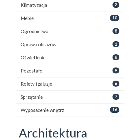
Klimatyzacja
2
Meble
10
Ogrodnictwo
8
Oprawa obrazów
1
Oświetlenie
8
Pozostałe
9
Rolety i żaluzje
6
Sprzątanie
7
Wyposażenie wnętrz
16
Architektura